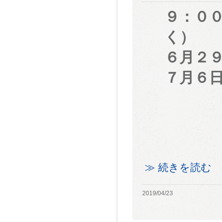
９：００
く）
６月２
７月６
≫ 続きを読む
2019/04/23