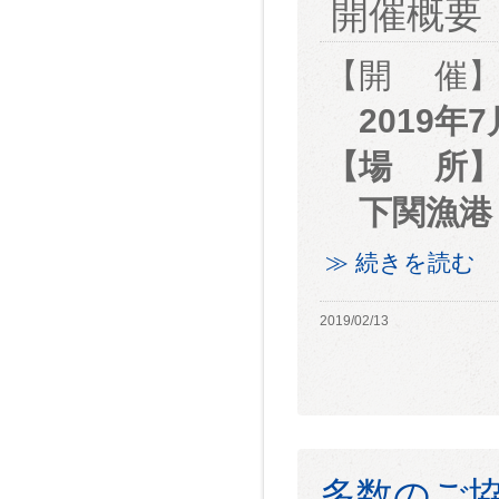
開催概要
【開 催
2019年
【場 所
下関漁港
≫ 続きを読む
2019/02/13
多数のご