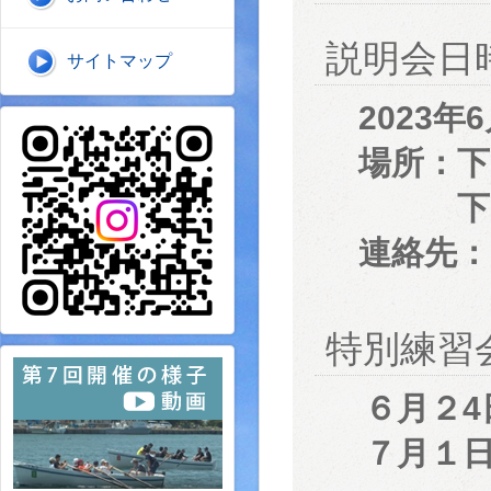
説明会日
サイトマップ
2023年
場所：下
下関市
連絡先：0
特別練習
６月２4
７月１