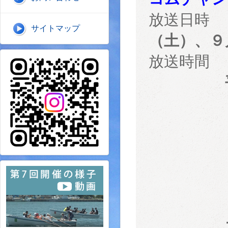
放送日時
サイトマップ
（土）、９
放送時間
平
１
２
２