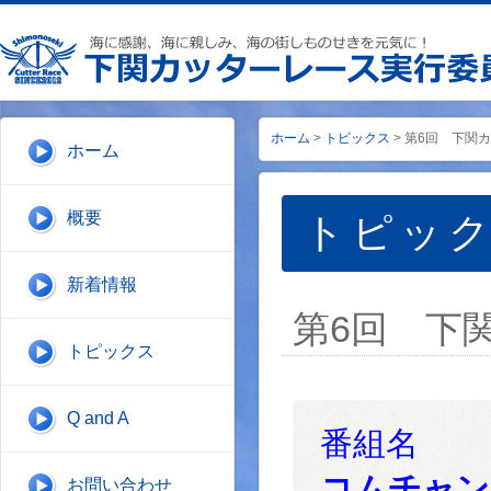
ホーム
>
トピックス
> 第6回 下関
ホーム
概要
トピッ
新着情報
第6回 下
トピックス
Q and A
番組
コムチャン
お問い合わせ