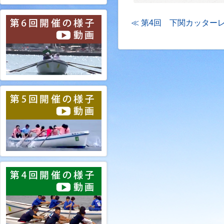
≪ 第4回 下関カッター